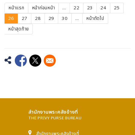
Pagination
First
หน้าแรก
Previous
หน้าก่อนหน้า
…
Page
22
Page
23
Page
24
Page
25
page
page
Current
26
Page
27
Page
28
Page
29
Page
30
…
Next
หน้าถัดไป
page
page
หน้า
หน้าสุดท้าย
สุดท้าย
Opens in a new window
Opens in a new window
สำนักงานพระคลังข้างที่
THE PRIVY PURSE BUREAU
สำนักงานพระคลังข้างที่