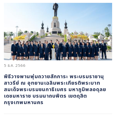
5 ธ.ค. 2566
พิธีวางพานพุ่มถวายสักการะ พระบรมราชานุ
สาวรีย์ ณ อุทยานเฉลิมพระเกียรติพระบาท
สมเด็จพระบรมชนกาธิเบศร มหาภูมิพลอดุลย
เดชมหาราช บรมนาถบพิตร เขตดุสิต
กรุงเทพมหานคร