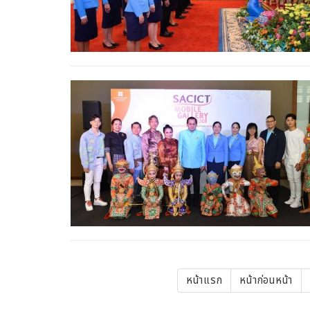
Pagination
First
หน้าแรก
Previous
หน้าก่อนหน้า
page
page