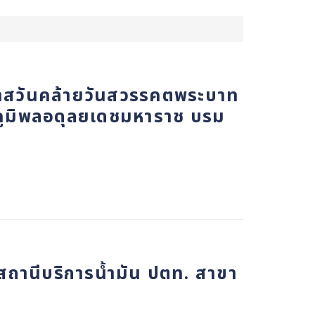
กาสวันคล้ายวันสวรรคตพระบาท
ภูมิพลอดุลยเดชมหาราช บรม
สถานีบริการน้ำมัน ปตท. สาขา