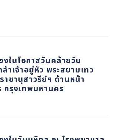
่องในโอกาสวันคล้ายวัน
าเจ้าอยู่หัว พระสยามเทว
ชานุสาวรีย์ฯ ด้านหน้า
ร กรุงเทพมหานคร
ื่องในวันมหิดล ณ โรงพยาบาล