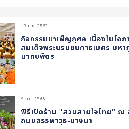
13 ต.ค. 2563
กิจกรรมบำเพ็ญกุศล เนื่องในโอ
สมเด็จพระบรมชนกาธิเบศร มหา
นาถบพิตร
9 ต.ค. 2563
พิธีเปิดร้าน "สวนสายใจไทย" ณ 
ถนนสรรพาวุธ-บางนา