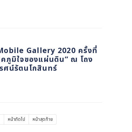
obile Gallery 2020 ครั้งที่
าคภูมิใจของแผ่นดิน” ณ โถง
รศน์รัตนโกสินทร์
…
Next
หน้าถัดไป
หน้า
หน้าสุดท้าย
page
สุดท้าย