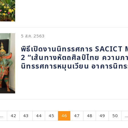
5 ส.ค. 2563
พิธีเปิดงานนิทรรศการ SACICT M
2 “เส้นทางหัตถศิลป์ไทย ความภ
นิทรรศการหมุนเวียน อาคารนิทร
…
Page
42
Page
43
Page
44
Page
45
Current
46
Page
47
Page
48
Page
49
Page
50
page