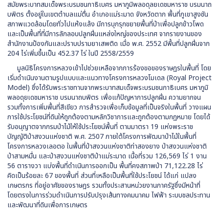
สมัยพระบาทสมเด็จพระบรมชนกาธิเบศร มหาภูมิพลอดุลยเดชมหาราช บรมนาถ
บพิตร ตั้งอยู่ในเขตตำบลแม่ตื่น อำเภอแม่ระมาด จังหวัดตาก พื้นที่ภูเขาสูงชัน
สภาพแวดล้อมโดยทั่วไปแห้งแล้ง มีการบุกรุกขยายพื้นที่ป่าเพื่อปลูกข้าวโพด
และเป็นพื้นที่ที่มีการลักลอบปลูกฝิ่นแหล่งใหญ่ของประเทศ จากรายงานของ
สำนักงานป้องกันและปราบปรามยาเสพติด เมื่อ พ.ศ. 2552 มีพื้นที่ปลูกฝิ่นจาก
204 ไร่เพิ่มขึ้นเป็น 452.37 ไร่ ในปี 2558/2559
มูลนิธิโครงการหลวงเข้าไปช่วยเหลือจากการร้องขอของราษฎรในพื้นที่ โดย
เริ่มดำเนินงานตามรูปแบบและแนวทางโครงการหลวงโมเดล (Royal Project
Model) ซึ่งได้รับพระราชทานจากพระบาทสมเด็จพระบรมชนกาธิเบศร มหาภูมิ
พลอดุยเดชมหาราช บรมนาถบพิตร เพื่อแก้ปัญหาการปลูกฝิ่น ความยากจน
รวมทั้งการเพิ่มพื้นที่สีเขียว การสำรวจเพื่อเก็บข้อมูลที่เป็นจริงในพื้นที่ วางแผน
การใช้ประโยชน์ที่ดินให้ถูกต้องตามหลักวิชาการและถูกต้องตามกฎหมาย โดยได้
รับอนุญาตจากกรมป่าไม้ให้ใช้ประโยชน์พื้นที่ ตามมาตรา 19 แห่งพระราช
บัญญัติป่าสงวนแห่งชาติ พ.ศ. 2507 ภายใต้โครงการพัฒนาป่าไม้ในพื้นที่
โครงการหลวงเลอตอ ในพื้นที่ป่าสงวนแห่งชาติท่าสองยาง ป่าสงวนแห่งชาติ
ป่าสามหมื่น และป่าสงวนแห่งชาติป่าแม่ระมาด เนื้อที่รวม 126,569 ไร่ 1 งาน
56 ตารางวา แบ่งพื้นที่ดำเนินการออกเป็น พื้นที่คงสภาพป่า 71,122.28 ไร่
คิดเป็นร้อยละ 67 ของพื้นที่ ส่วนที่เหลือเป็นพื้นที่ใช้ประโยชน์ ได้แก่ แปลง
เกษตรกร ที่อยู่อาศัยของราษฎร รวมทั้งประสานหน่วยงานภาครัฐซึ่งมีหน้าที่
โดยตรงในการร่วมดำเนินการปรับปรุงเส้นทางคมนาคม ไฟฟ้า ระบบชลประทาน
และพัฒนาที่ดินเพื่อการเกษตร