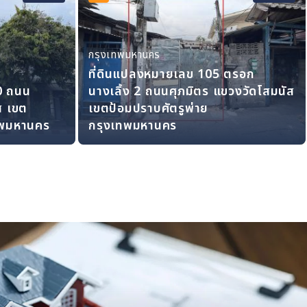
กรุงเทพมหานคร
ที่ดินแปลงหมายเลข 105 ตรอก
0 ถนน
นางเลิ้ง 2 ถนนศุภมิตร แขวงวัดโสมนัส
ส เขต
เขตป้อมปราบศัตรูพ่าย
เทพมหานคร
กรุงเทพมหานคร