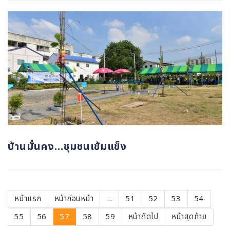
บ้านมั่นคง...ชุมชนเข้มแข็ง
Pagination
First
หน้าแรก
Previous
หน้าก่อนหน้า
…
Page
51
Page
52
Page
53
Page
54
page
page
Page
55
Page
56
Current
57
Page
58
Page
59
Next
หน้าถัดไป
หน้า
หน้าสุดท้าย
page
page
สุดท้าย