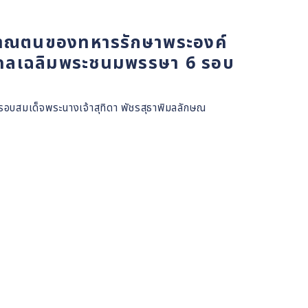
ญาณตนของทหารรักษาพระองค์
งคลเฉลิมพระชนมพรรษา 6 รอบ
บสมเด็จพระนางเจ้าสุทิดา พัชรสุธาพิมลลักษณ