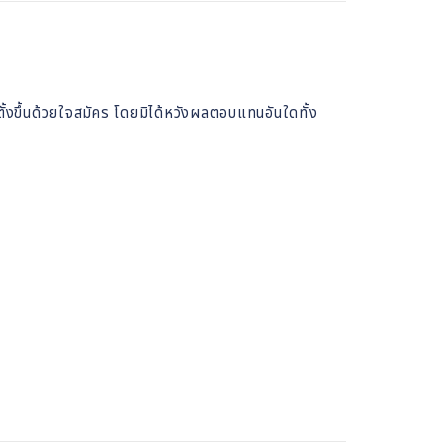
้งขึ้นด้วยใจสมัคร โดยมิได้หวังผลตอบแทนอันใดทั้ง