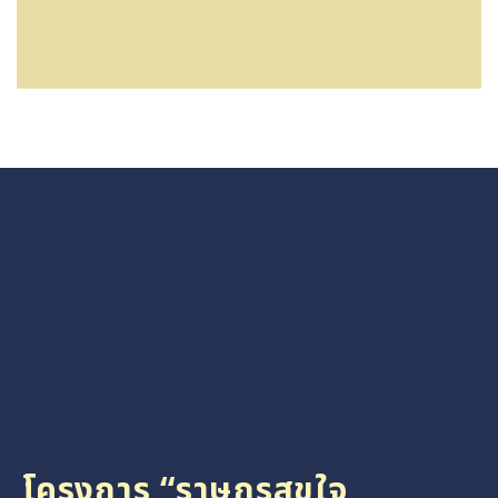
โครงการ “ราษฎรสุขใจ