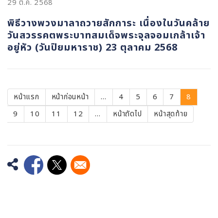
29 ต.ค. 2568
พิธีวางพวงมาลาถวายสักการะ เนื่องในวันคล้าย
วันสวรรคตพระบาทสมเด็จพระจุลจอมเกล้าเจ้า
อยู่หัว (วันปิยมหาราช) 23 ตุลาคม 2568
Pagination
First
หน้าแรก
Previous
หน้าก่อนหน้า
…
Page
4
Page
5
Page
6
Page
7
Current
8
page
page
page
Page
9
Page
10
Page
11
Page
12
…
Next
หน้าถัดไป
หน้า
หน้าสุดท้าย
page
สุดท้าย
Opens in a new window
Opens in a new window